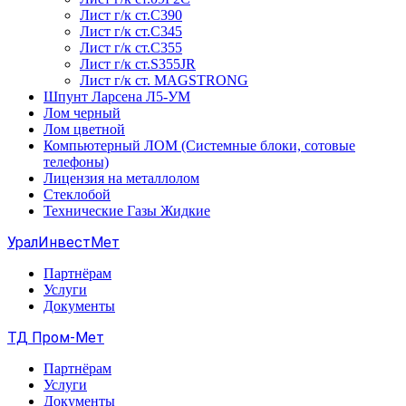
Лист г/к ст.C390
Лист г/к ст.C345
Лист г/к ст.C355
Лист г/к ст.S355JR
Лист г/к ст. MAGSTRONG
Шпунт Ларсена Л5-УМ
Лом черный
Лом цветной
Компьютерный ЛОМ (Системные блоки, сотовые
телефоны)
Лицензия на металлолом
Стеклобой
Технические Газы Жидкие
УралИнвестМет
Партнёрам
Услуги
Документы
ТД Пром-Мет
Партнёрам
Услуги
Документы