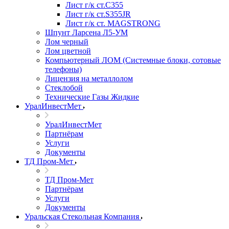
Лист г/к ст.C355
Лист г/к ст.S355JR
Лист г/к ст. MAGSTRONG
Шпунт Ларсена Л5-УМ
Лом черный
Лом цветной
Компьютерный ЛОМ (Системные блоки, сотовые
телефоны)
Лицензия на металлолом
Стеклобой
Технические Газы Жидкие
УралИнвестМет
УралИнвестМет
Партнёрам
Услуги
Документы
ТД Пром-Мет
ТД Пром-Мет
Партнёрам
Услуги
Документы
Уральская Стекольная Компания