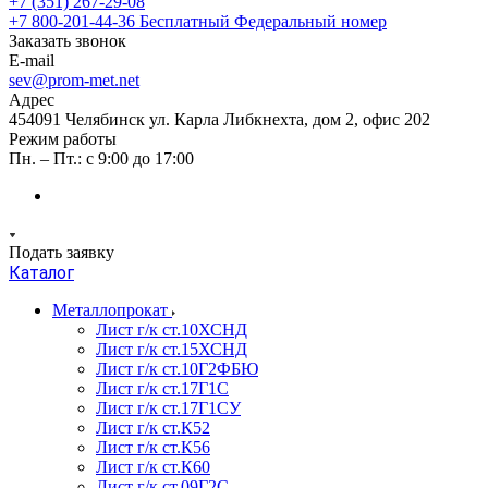
+7 (351) 267-29-08
+7 800-201-44-36
Бесплатный Федеральный номер
Заказать звонок
E-mail
sev@prom-met.net
Адрес
454091 Челябинск ул. Карла Либкнехта, дом 2, офис 202
Режим работы
Пн. – Пт.: с 9:00 до 17:00
Подать заявку
Каталог
Металлопрокат
Лист г/к ст.10ХСНД
Лист г/к ст.15ХСНД
Лист г/к ст.10Г2ФБЮ
Лист г/к ст.17Г1С
Лист г/к ст.17Г1СУ
Лист г/к ст.К52
Лист г/к ст.К56
Лист г/к ст.К60
Лист г/к ст.09Г2С