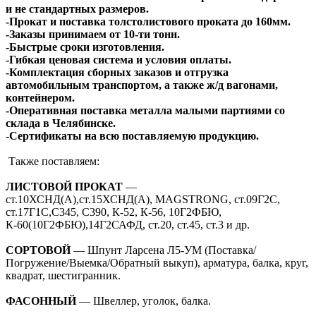
и не стандартных размеров.
-Прокат и поставка толстолистового проката до 160мм.
-Заказы принимаем от 10-ти тонн.
-Быстрые сроки изготовления.
-Гибкая ценовая система и условия оплаты.
-Комплектация сборных заказов и отгрузка
автомобильным транспортом, а также ж/д вагонами,
контейнером.
-Оперативная поставка металла малыми партиями со
склада в Челябинске.
-Сертификаты на всю поставляемую продукцию.
Также поставляем:
ЛИСТОВОЙ ПРОКАТ
—
ст.10ХСНД(А),ст.15ХСНД(А), MAGSTRONG, ст.09Г2С,
ст.17Г1С,С345, С390, К-52, К-56, 10Г2ФБЮ,
К-60(10Г2ФБЮ),14Г2САФД, ст.20, ст.45, ст.3 и др.
СОРТОВОЙ
— Шпунт Ларсена Л5-УМ (Поставка/
Погружение/Выемка/Обратный выкуп), арматура, балка, круг,
квадрат, шестигранник.
ФАСОННЫЙ
— Швеллер, уголок, балка.