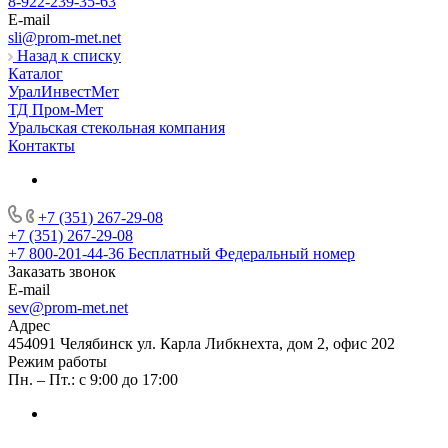
8-922-239-35-63
E-mail
sli@prom-met.net
Назад к списку
Каталог
УралИнвестМет
ТД Пром-Мет
Уральская стекольная компания
Контакты
+7 (351) 267-29-08
+7 (351) 267-29-08
+7 800-201-44-36
Бесплатный Федеральный номер
Заказать звонок
E-mail
sev@prom-met.net
Адрес
454091 Челябинск ул. Карла Либкнехта, дом 2, офис 202
Режим работы
Пн. – Пт.: с 9:00 до 17:00