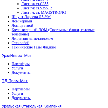
Лист г/к ст.C355
Лист г/к ст.S355JR
Лист г/к ст. MAGSTRONG
Шпунт Ларсена Л5-УМ
Лом черный
Лом цветной
Компьютерный ЛОМ (Системные блоки, сотовые
телефоны)
Лицензия на металлолом
Стеклобой
Технические Газы Жидкие
УралИнвестМет
Партнёрам
Услуги
Документы
ТД Пром-Мет
Партнёрам
Услуги
Документы
Уральская Стекольная Компания