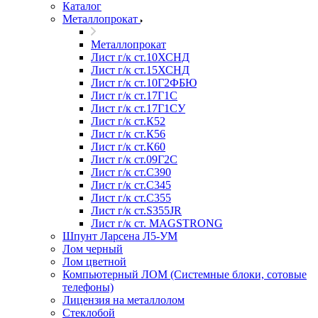
Каталог
Металлопрокат
Металлопрокат
Лист г/к ст.10ХСНД
Лист г/к ст.15ХСНД
Лист г/к ст.10Г2ФБЮ
Лист г/к ст.17Г1С
Лист г/к ст.17Г1СУ
Лист г/к ст.К52
Лист г/к ст.К56
Лист г/к ст.К60
Лист г/к ст.09Г2С
Лист г/к ст.C390
Лист г/к ст.C345
Лист г/к ст.C355
Лист г/к ст.S355JR
Лист г/к ст. MAGSTRONG
Шпунт Ларсена Л5-УМ
Лом черный
Лом цветной
Компьютерный ЛОМ (Системные блоки, сотовые
телефоны)
Лицензия на металлолом
Стеклобой