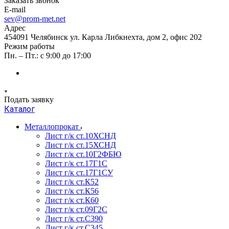
Заказать звонок
E-mail
sev@prom-met.net
Адрес
454091 Челябинск ул. Карла Либкнехта, дом 2, офис 202
Режим работы
Пн. – Пт.: с 9:00 до 17:00
Подать заявку
Каталог
Металлопрокат
Лист г/к ст.10ХСНД
Лист г/к ст.15ХСНД
Лист г/к ст.10Г2ФБЮ
Лист г/к ст.17Г1С
Лист г/к ст.17Г1СУ
Лист г/к ст.К52
Лист г/к ст.К56
Лист г/к ст.К60
Лист г/к ст.09Г2С
Лист г/к ст.C390
Лист г/к ст.C345