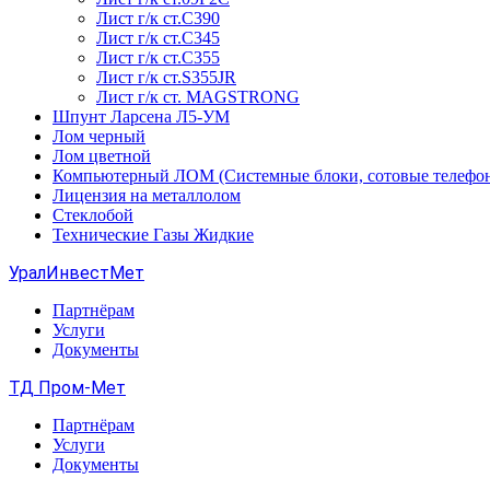
Лист г/к ст.C390
Лист г/к ст.C345
Лист г/к ст.C355
Лист г/к ст.S355JR
Лист г/к ст. MAGSTRONG
Шпунт Ларсена Л5-УМ
Лом черный
Лом цветной
Компьютерный ЛОМ (Системные блоки, сотовые телефо
Лицензия на металлолом
Стеклобой
Технические Газы Жидкие
УралИнвестМет
Партнёрам
Услуги
Документы
ТД Пром-Мет
Партнёрам
Услуги
Документы