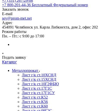
+7 (351) 267-29-08
+7 800-201-44-36
Бесплатный Федеральный номер
Заказать звонок
E-mail
sev@prom-met.net
Адрес
454091 Челябинск ул. Карла Либкнехта, дом 2, офис 202
Режим работы
Пн. – Пт.: с 9:00 до 17:00
Подать заявку
Каталог
Металлопрокат
Лист г/к ст.10ХСНД
Лист г/к ст.15ХСНД
Лист г/к ст.10Г2ФБЮ
Лист г/к ст.17Г1С
Лист г/к ст.17Г1СУ
Лист г/к ст.К52
Лист г/к ст.К56
Лист г/к ст.К60
Лист г/к ст.09Г2С