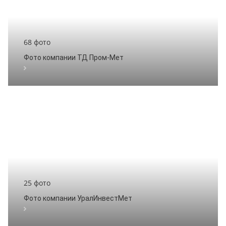
68 фото
Фото компании ТД Пром-Мет
25 фото
Фото компании УралИнвестМет