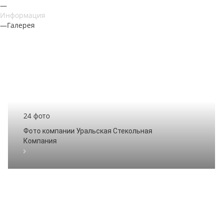
—
Информация
—
Галерея
24 фото
Фото компании Уральская Стекольная
Компания