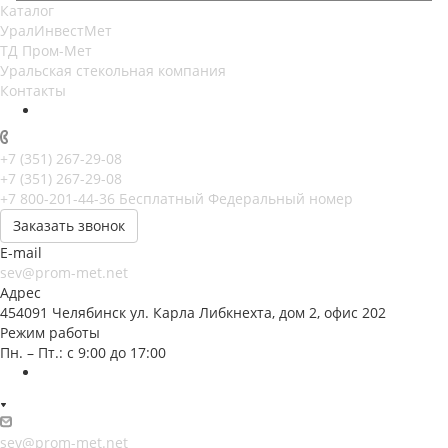
Каталог
УралИнвестМет
ТД Пром-Мет
Уральская стекольная компания
Контакты
+7 (351) 267-29-08
+7 (351) 267-29-08
+7 800-201-44-36
Бесплатный Федеральный номер
Заказать звонок
E-mail
sev@prom-met.net
Адрес
454091 Челябинск ул. Карла Либкнехта, дом 2, офис 202
Режим работы
Пн. – Пт.: с 9:00 до 17:00
sev@prom-met.net