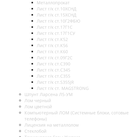
Металлопрокат
Лист г/к ст.10ХСНД
Лист г/к ст.15ХСНД
Лист г/к ст.10Г2ФБЮ
Лист г/к ст.17Г1С
Лист г/к ст.17Г1СУ
Лист г/к ст.К52
Лист г/к ст.К56
Лист г/к ст.К60
Лист г/к ст.09Г2С
Лист г/к ст.C390
Лист г/к ст.C345
Лист г/к ст.C355
Лист г/к ст.S355JR
Лист г/к ст. MAGSTRONG
Шпунт Ларсена Л5-УМ
Лом черный
Лом цветной
Компьютерный ЛОМ (Системные блоки, сотовые
телефоны)
Лицензия на металлолом
Стеклобой