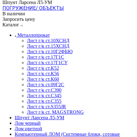
Шпунт Ларсена Л5-УМ
ПОГРУЖЕНИЕ/ ОБЪЕКТЫ
В наличии
Запросить цену
Каталог
Металлопрокат
Лист г/к ст.10ХСНД
Лист г/к ст.15ХСНД
Лист г/к ст.10Г2ФБЮ
Лист г/к ст.17Г1С
Лист г/к ст.17Г1СУ
Лист г/к ст.К52
Лист г/к ст.К56
Лист г/к ст.К60
Лист г/к ст.09Г2С
Лист г/к ст.C390
Лист г/к ст.C345
Лист г/к ст.C355
Лист г/к ст.S355JR
Лист г/к ст. MAGSTRONG
Шпунт Ларсена Л5-УМ
Лом черный
Лом цветной
Компьютерный ЛОМ (Системные блоки, сотовые