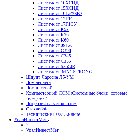
Лист г/к ст.10ХСНД
Лист г/к ст.15ХСНД
Лист г/к ст.10Г2ФБЮ
Лист г/к ст.17Г1С
Лист г/к ст.17Г1СУ
Лист г/к ст.К52
Лист г/к ст.К56
Лист г/к ст.К60
Лист г/к ст.09Г2С
Лист г/к ст.C390
Лист г/к ст.C345
Лист г/к ст.C355
Лист г/к ст.S355JR
Лист г/к ст. MAGSTRONG
Шпунт Ларсена Л5-УМ
Лом черный
Лом цветной
Компьютерный ЛОМ (Системные блоки, сотовые
телефоны)
Лицензия на металлолом
Стеклобой
Технические Газы Жидкие
УралИнвестМет
УралИнвестМет