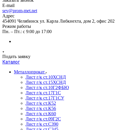
Заказать звонок
E-mail
sev@prom-met.net
Адрес
454091 Челябинск ул. Карла Либкнехта, дом 2, офис 202
Режим работы
Пн. – Пт.: с 9:00 до 17:00
Подать заявку
Каталог
Металлопрокат
Лист г/к ст.10ХСНД
Лист г/к ст.15ХСНД
Лист г/к ст.10Г2ФБЮ
Лист г/к ст.17Г1С
Лист г/к ст.17Г1СУ
Лист г/к ст.К52
Лист г/к ст.К56
Лист г/к ст.К60
Лист г/к ст.09Г2С
Лист г/к ст.C390
Лист г/к ст.C345