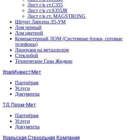
Лист г/к ст.C355
Лист г/к ст.S355JR
Лист г/к ст. MAGSTRONG
Шпунт Ларсена Л5-УМ
Лом черный
Лом цветной
Компьютерный ЛОМ (Системные блоки, сотовые
телефоны)
Лицензия на металлолом
Стеклобой
Технические Газы Жидкие
УралИнвестМет
Партнёрам
Услуги
Документы
ТД Пром-Мет
Партнёрам
Услуги
Документы
Уральская Стекольная Компания