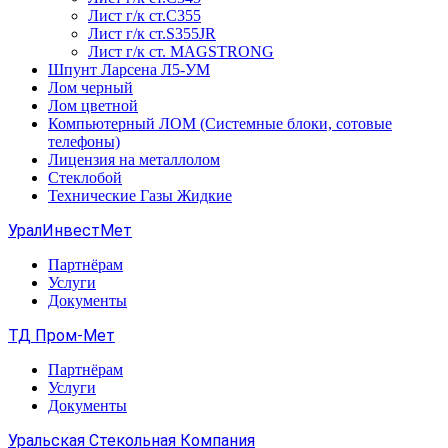
Лист г/к ст.C355
Лист г/к ст.S355JR
Лист г/к ст. MAGSTRONG
Шпунт Ларсена Л5-УМ
Лом черный
Лом цветной
Компьютерный ЛОМ (Системные блоки, сотовые
телефоны)
Лицензия на металлолом
Стеклобой
Технические Газы Жидкие
УралИнвестМет
Партнёрам
Услуги
Документы
ТД Пром-Мет
Партнёрам
Услуги
Документы
Уральская Стекольная Компания