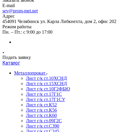
Заказать звонок
E-mail
sev@prom-met.net
Адрес
454091 Челябинск ул. Карла Либкнехта, дом 2, офис 202
Режим работы
Пн. – Пт.: с 9:00 до 17:00
Подать заявку
Каталог
Металлопрокат
Лист г/к ст.10ХСНД
Лист г/к ст.15ХСНД
Лист г/к ст.10Г2ФБЮ
Лист г/к ст.17Г1С
Лист г/к ст.17Г1СУ
Лист г/к ст.К52
Лист г/к ст.К56
Лист г/к ст.К60
Лист г/к ст.09Г2С
Лист г/к ст.C390
Лист г/к ст.C345