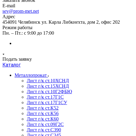
Заказать звонок
E-mail
sev@prom-met.net
Адрес
454091 Челябинск ул. Карла Либкнехта, дом 2, офис 202
Режим работы
Пн. – Пт.: с 9:00 до 17:00
Подать заявку
Каталог
Металлопрокат
Лист г/к ст.10ХСНД
Лист г/к ст.15ХСНД
Лист г/к ст.10Г2ФБЮ
Лист г/к ст.17Г1С
Лист г/к ст.17Г1СУ
Лист г/к ст.К52
Лист г/к ст.К56
Лист г/к ст.К60
Лист г/к ст.09Г2С
Лист г/к ст.C390
Лист г/к ст.C345