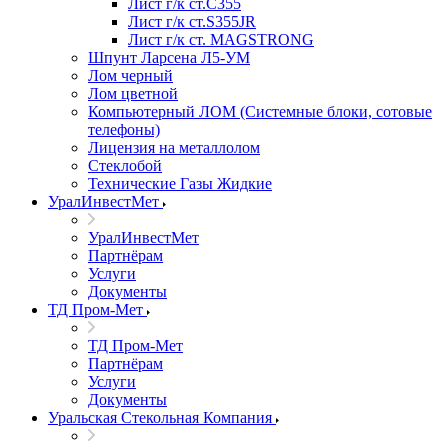
Лист г/к ст.C355
Лист г/к ст.S355JR
Лист г/к ст. MAGSTRONG
Шпунт Ларсена Л5-УМ
Лом черный
Лом цветной
Компьютерный ЛОМ (Системные блоки, сотовые
телефоны)
Лицензия на металлолом
Стеклобой
Технические Газы Жидкие
УралИнвестМет
УралИнвестМет
Партнёрам
Услуги
Документы
ТД Пром-Мет
ТД Пром-Мет
Партнёрам
Услуги
Документы
Уральская Стекольная Компания