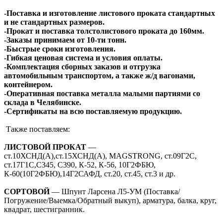
-Поставка и изготовление листового проката стандартных
и не стандартных размеров.
-Прокат и поставка толстолистового проката до 160мм.
-Заказы принимаем от 10-ти тонн.
-Быстрые сроки изготовления.
-Гибкая ценовая система и условия оплаты.
-Комплектация сборных заказов и отгрузка
автомобильным транспортом, а также ж/д вагонами,
контейнером.
-Оперативная поставка металла малыми партиями со
склада в Челябинске.
-Сертификаты на всю поставляемую продукцию.
Также поставляем:
ЛИСТОВОЙ ПРОКАТ
—
ст.10ХСНД(А),ст.15ХСНД(А), MAGSTRONG, ст.09Г2С,
ст.17Г1С,С345, С390, К-52, К-56, 10Г2ФБЮ,
К-60(10Г2ФБЮ),14Г2САФД, ст.20, ст.45, ст.3 и др.
СОРТОВОЙ
— Шпунт Ларсена Л5-УМ (Поставка/
Погружение/Выемка/Обратный выкуп), арматура, балка, круг,
квадрат, шестигранник.