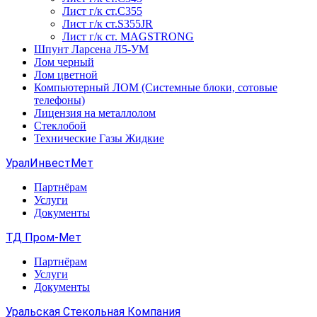
Лист г/к ст.C355
Лист г/к ст.S355JR
Лист г/к ст. MAGSTRONG
Шпунт Ларсена Л5-УМ
Лом черный
Лом цветной
Компьютерный ЛОМ (Системные блоки, сотовые
телефоны)
Лицензия на металлолом
Стеклобой
Технические Газы Жидкие
УралИнвестМет
Партнёрам
Услуги
Документы
ТД Пром-Мет
Партнёрам
Услуги
Документы
Уральская Стекольная Компания